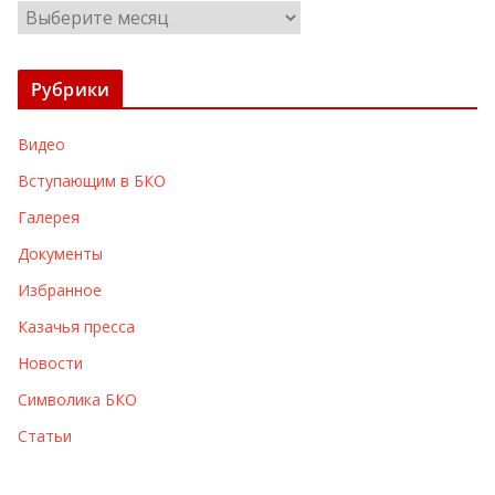
А
р
х
Рубрики
и
в
Видео
ы
Вступающим в БКО
Галерея
Документы
Избранное
Казачья пресса
Новости
Символика БКО
Статьи