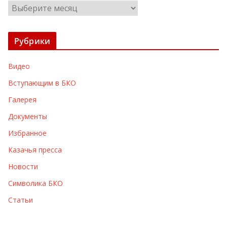
А
р
х
Рубрики
и
в
Видео
ы
Вступающим в БКО
Галерея
Документы
Избранное
Казачья пресса
Новости
Символика БКО
Статьи