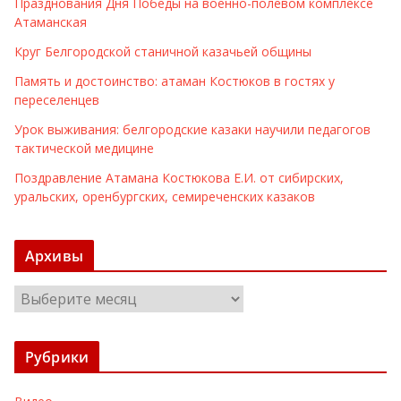
Празднования Дня Победы на военно-полевом комплексе
Атаманская
Круг Белгородской станичной казачьей общины
Память и достоинство: атаман Костюков в гостях у
переселенцев
Урок выживания: белгородские казаки научили педагогов
тактической медицине
Поздравление Атамана Костюкова Е.И. от сибирских,
уральских, оренбургских, семиреченских казаков
Архивы
А
р
х
Рубрики
и
в