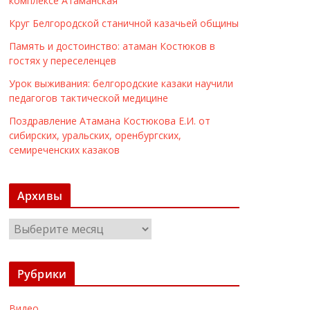
комплексе Атаманская
Круг Белгородской станичной казачьей общины
Память и достоинство: атаман Костюков в
гостях у переселенцев
Урок выживания: белгородские казаки научили
педагогов тактической медицине
Поздравление Атамана Костюкова Е.И. от
сибирских, уральских, оренбургских,
семиреченских казаков
Архивы
А
р
х
Рубрики
и
в
Видео