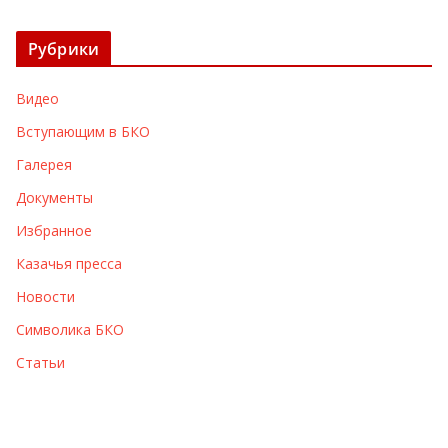
р
х
Рубрики
и
в
Видео
ы
Вступающим в БКО
Галерея
Документы
Избранное
Казачья пресса
Новости
Символика БКО
Статьи