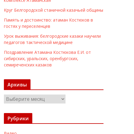
комплексе Атаманская
Круг Белгородской станичной казачьей общины
Память и достоинство: атаман Костюков в
гостях у переселенцев
Урок выживания: белгородские казаки научили
педагогов тактической медицине
Поздравление Атамана Костюкова Е.И. от
сибирских, уральских, оренбургских,
семиреченских казаков
Архивы
А
р
х
Рубрики
и
в
Видео