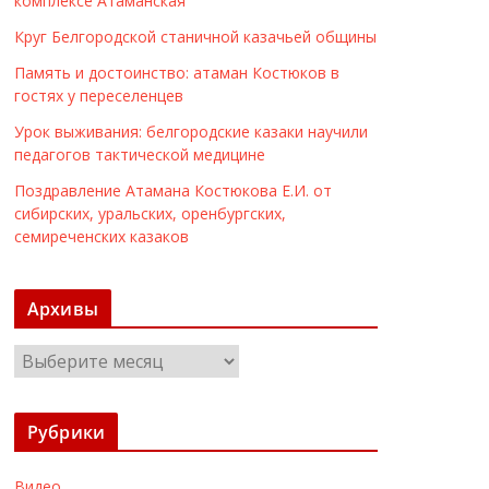
комплексе Атаманская
Круг Белгородской станичной казачьей общины
Память и достоинство: атаман Костюков в
гостях у переселенцев
Урок выживания: белгородские казаки научили
педагогов тактической медицине
Поздравление Атамана Костюкова Е.И. от
сибирских, уральских, оренбургских,
семиреченских казаков
Архивы
А
р
х
Рубрики
и
в
Видео