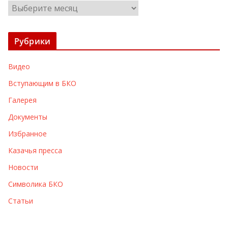
А
р
х
Рубрики
и
в
Видео
ы
Вступающим в БКО
Галерея
Документы
Избранное
Казачья пресса
Новости
Символика БКО
Статьи