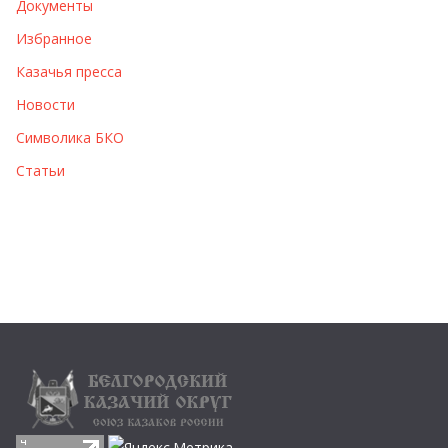
Документы
Избранное
Казачья пресса
Новости
Символика БКО
Статьи