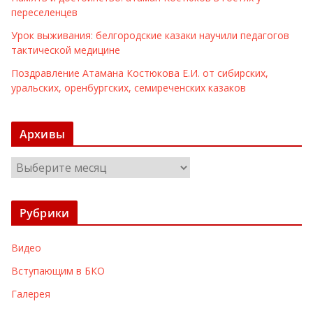
переселенцев
Урок выживания: белгородские казаки научили педагогов
тактической медицине
Поздравление Атамана Костюкова Е.И. от сибирских,
уральских, оренбургских, семиреченских казаков
Архивы
А
р
х
Рубрики
и
в
Видео
ы
Вступающим в БКО
Галерея