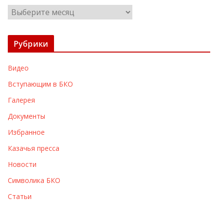
А
р
х
Рубрики
и
в
Видео
ы
Вступающим в БКО
Галерея
Документы
Избранное
Казачья пресса
Новости
Символика БКО
Статьи