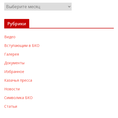
А
р
х
Рубрики
и
в
Видео
ы
Вступающим в БКО
Галерея
Документы
Избранное
Казачья пресса
Новости
Символика БКО
Статьи