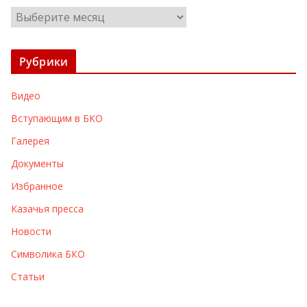
А
р
х
Рубрики
и
в
Видео
ы
Вступающим в БКО
Галерея
Документы
Избранное
Казачья пресса
Новости
Символика БКО
Статьи