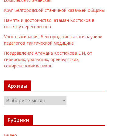
комплексе Атаманская
Круг Белгородской станичной казачьей общины
Память и достоинство: атаман Костюков в
гостях у переселенцев
Урок выживания: белгородские казаки научили
педагогов тактической медицине
Поздравление Атамана Костюкова Е.И. от
сибирских, уральских, оренбургских,
семиреченских казаков
Архивы
А
р
х
Рубрики
и
в
Видео