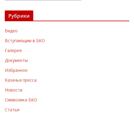
р
х
Рубрики
и
в
Видео
ы
Вступающим в БКО
Галерея
Документы
Избранное
Казачья пресса
Новости
Символика БКО
Статьи