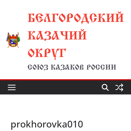
Перейти
БЕЛГОРОДСКИЙ
к
содержимому
КАЗАЧИЙ
ОКРУГ
СОЮЗ КАЗАКОВ РОССИИ
prokhorovka010