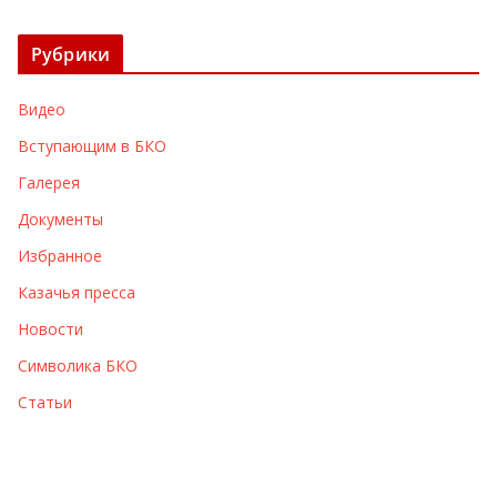
р
х
Рубрики
и
в
Видео
ы
Вступающим в БКО
Галерея
Документы
Избранное
Казачья пресса
Новости
Символика БКО
Статьи