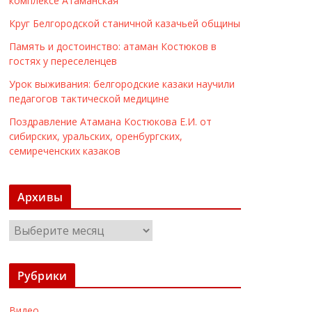
комплексе Атаманская
Круг Белгородской станичной казачьей общины
Память и достоинство: атаман Костюков в
гостях у переселенцев
Урок выживания: белгородские казаки научили
педагогов тактической медицине
Поздравление Атамана Костюкова Е.И. от
сибирских, уральских, оренбургских,
семиреченских казаков
Архивы
А
р
х
Рубрики
и
в
Видео