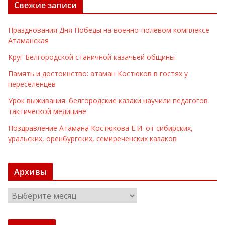
Свежие записи
Празднования Дня Победы на военно-полевом комплексе
Атаманская
Круг Белгородской станичной казачьей общины
Память и достоинство: атаман Костюков в гостях у
переселенцев
Урок выживания: белгородские казаки научили педагогов
тактической медицине
Поздравление Атамана Костюкова Е.И. от сибирских,
уральских, оренбургских, семиреченских казаков
Архивы
А
р
х