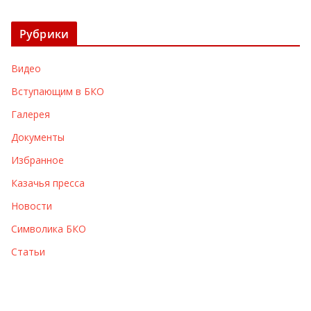
р
х
Рубрики
и
в
Видео
ы
Вступающим в БКО
Галерея
Документы
Избранное
Казачья пресса
Новости
Символика БКО
Статьи