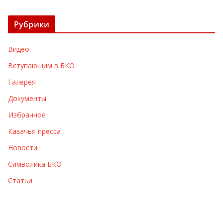
р
х
Рубрики
и
в
Видео
ы
Вступающим в БКО
Галерея
Документы
Избранное
Казачья пресса
Новости
Символика БКО
Статьи