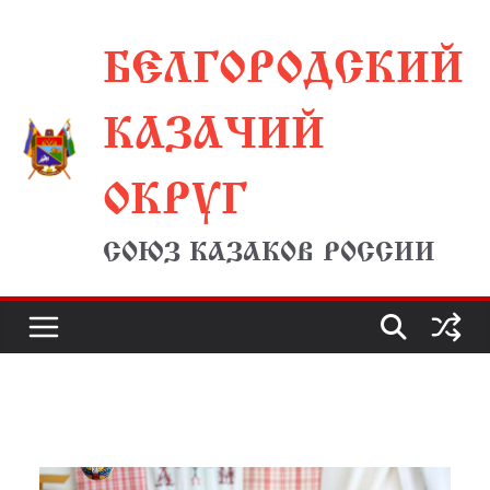
Перейти
БЕЛГОРОДСКИЙ
к
содержимому
КАЗАЧИЙ
ОКРУГ
СОЮЗ КАЗАКОВ РОССИИ