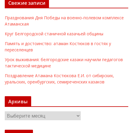
Свежие записи
Празднования Дня Победы на военно-полевом комплексе
Атаманская
Круг Белгородской станичной казачьей общины
Память и достоинство: атаман Костюков в гостях у
переселенцев
Урок выживания: белгородские казаки научили педагогов
тактической медицине
Поздравление Атамана Костюкова Е.И. от сибирских,
уральских, оренбургских, семиреченских казаков
Архивы
А
р
х