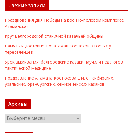
Свежие записи
Празднования Дня Победы на военно-полевом комплексе
Атаманская
Круг Белгородской станичной казачьей общины
Память и достоинство: атаман Костюков в гостях у
переселенцев
Урок выживания: белгородские казаки научили педагогов
тактической медицине
Поздравление Атамана Костюкова Е.И. от сибирских,
уральских, оренбургских, семиреченских казаков
Архивы
А
р
х