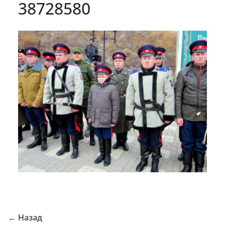
38728580
← Назад