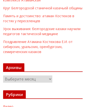
комплексе Атаманская
Круг Белгородской станичной казачьей общины
Память и достоинство: атаман Костюков в
гостях у переселенцев
Урок выживания: белгородские казаки научили
педагогов тактической медицине
Поздравление Атамана Костюкова Е.И. от
сибирских, уральских, оренбургских,
семиреченских казаков
Архивы
А
р
х
Рубрики
и
в
Видео