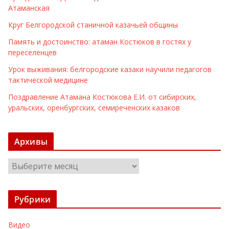
Атаманская
Круг Белгородской станичной казачьей общины
Память и достоинство: атаман Костюков в гостях у
переселенцев
Урок выживания: белгородские казаки научили педагогов
тактической медицине
Поздравление Атамана Костюкова Е.И. от сибирских,
уральских, оренбургских, семиреченских казаков
Архивы
А
р
х
Рубрики
и
в
Видео
ы