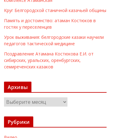
комплексе Атаманская
Круг Белгородской станичной казачьей общины
Память и достоинство: атаман Костюков в
гостях у переселенцев
Урок выживания: белгородские казаки научили
педагогов тактической медицине
Поздравление Атамана Костюкова Е.И. от
сибирских, уральских, оренбургских,
семиреченских казаков
Архивы
А
р
х
Рубрики
и
в
Видео