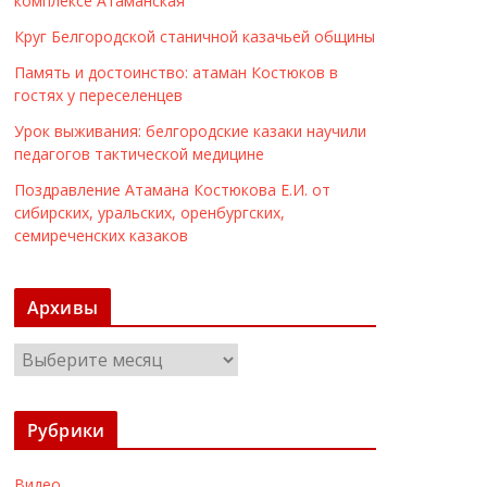
комплексе Атаманская
Круг Белгородской станичной казачьей общины
Память и достоинство: атаман Костюков в
гостях у переселенцев
Урок выживания: белгородские казаки научили
педагогов тактической медицине
Поздравление Атамана Костюкова Е.И. от
сибирских, уральских, оренбургских,
семиреченских казаков
Архивы
А
р
х
Рубрики
и
в
Видео