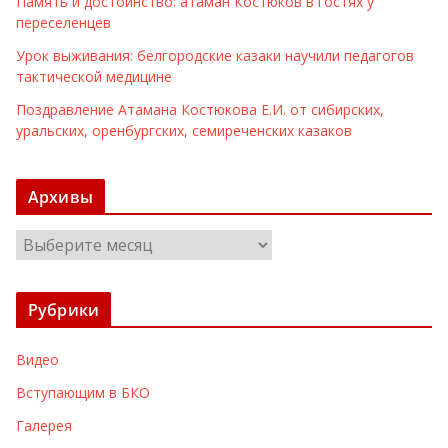
Память и достоинство: атаман Костюков в гостях у
переселенцев
Урок выживания: белгородские казаки научили педагогов
тактической медицине
Поздравление Атамана Костюкова Е.И. от сибирских,
уральских, оренбургских, семиреченских казаков
Архивы
А
р
х
Рубрики
и
в
Видео
ы
Вступающим в БКО
Галерея