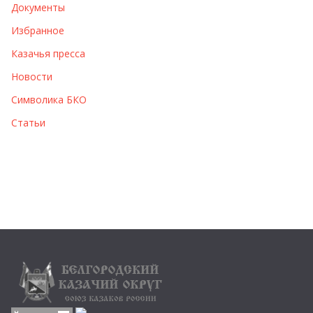
Документы
Избранное
Казачья пресса
Новости
Символика БКО
Статьи