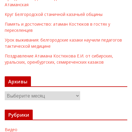
Атаманская
Круг Белгородской станичной казачьей общины
Память и достоинство: атаман Костюков в гостях у
переселенцев
Урок выживания: белгородские казаки научили педагогов
тактической медицине
Поздравление Атамана Костюкова Е.И. от сибирских,
уральских, оренбургских, семиреченских казаков
Архивы
А
р
х
Рубрики
и
в
Видео
ы