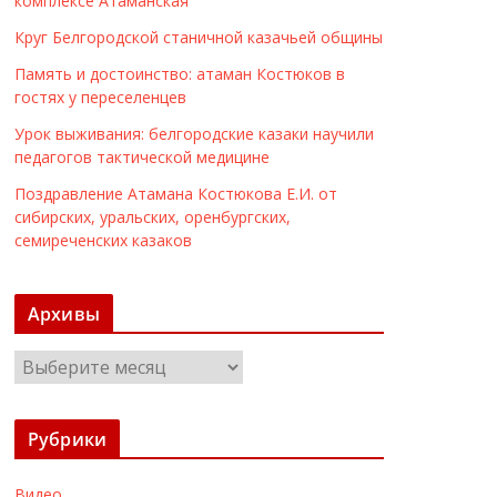
комплексе Атаманская
Круг Белгородской станичной казачьей общины
Память и достоинство: атаман Костюков в
гостях у переселенцев
Урок выживания: белгородские казаки научили
педагогов тактической медицине
Поздравление Атамана Костюкова Е.И. от
сибирских, уральских, оренбургских,
семиреченских казаков
Архивы
А
р
х
Рубрики
и
в
Видео