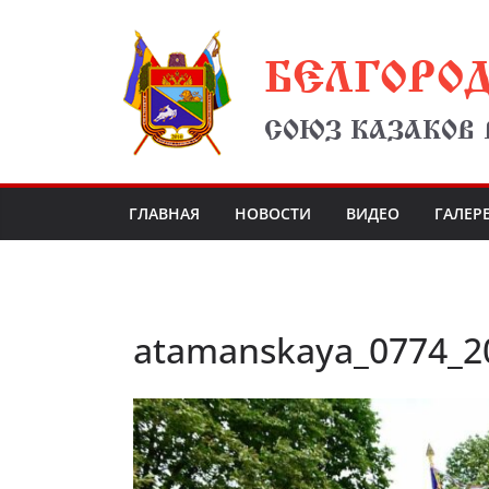
Перейти
БЕЛГОРО
к
содержимому
СОЮЗ КАЗАКОВ
ГЛАВНАЯ
НОВОСТИ
ВИДЕО
ГАЛЕР
atamanskaya_0774_2