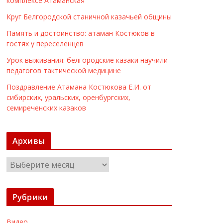
комплексе Атаманская
Круг Белгородской станичной казачьей общины
Память и достоинство: атаман Костюков в
гостях у переселенцев
Урок выживания: белгородские казаки научили
педагогов тактической медицине
Поздравление Атамана Костюкова Е.И. от
сибирских, уральских, оренбургских,
семиреченских казаков
Архивы
А
р
х
Рубрики
и
в
Видео