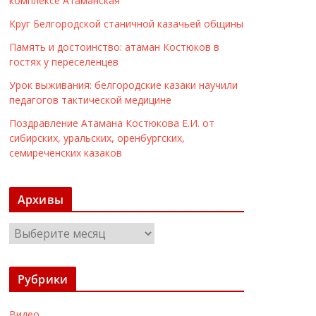
комплексе Атаманская
Круг Белгородской станичной казачьей общины
Память и достоинство: атаман Костюков в
гостях у переселенцев
Урок выживания: белгородские казаки научили
педагогов тактической медицине
Поздравление Атамана Костюкова Е.И. от
сибирских, уральских, оренбургских,
семиреченских казаков
Архивы
А
р
х
Рубрики
и
в
Видео