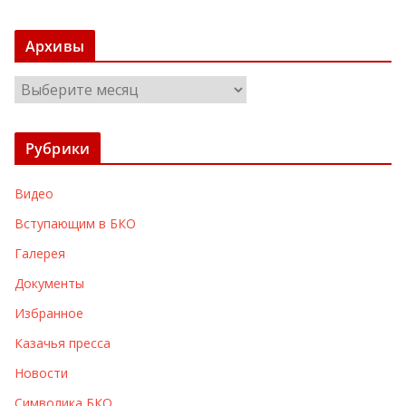
Архивы
А
р
х
Рубрики
и
в
Видео
ы
Вступающим в БКО
Галерея
Документы
Избранное
Казачья пресса
Новости
Символика БКО