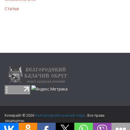
Статьи
Копирайт © 2026
Белгородский казачий округ
. Все права
защищены.
Тема
ColorMag
от ThemeGrill. Создано на
WordPress
.