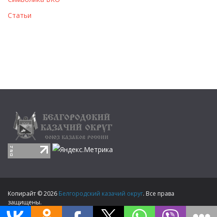
Статьи
Копирайт © 2026
Белгородский казачий округ
. Все права
защищены.
Тема
ColorMag
от ThemeGrill. Создано на
WordPress
.