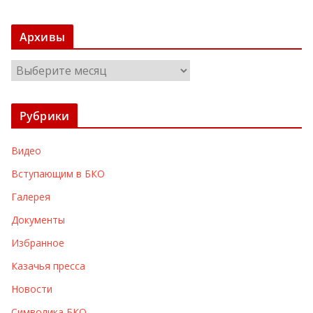
Архивы
А
р
х
Рубрики
и
в
Видео
ы
Вступающим в БКО
Галерея
Документы
Избранное
Казачья пресса
Новости
Символика БКО