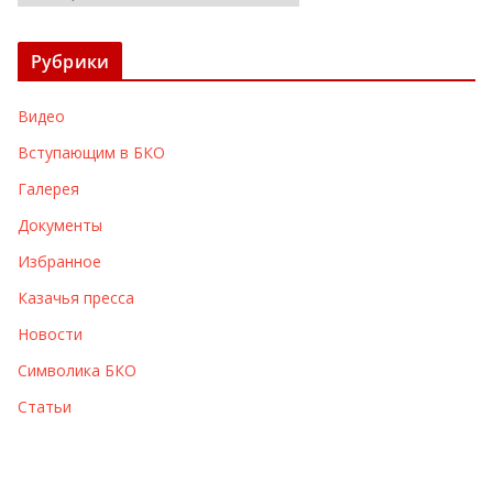
р
х
Рубрики
и
в
Видео
ы
Вступающим в БКО
Галерея
Документы
Избранное
Казачья пресса
Новости
Символика БКО
Статьи