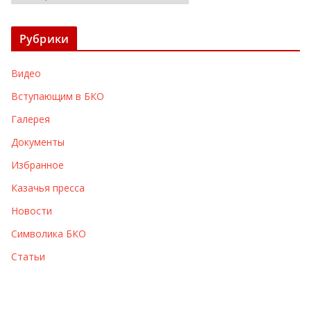
р
х
Рубрики
и
в
Видео
ы
Вступающим в БКО
Галерея
Документы
Избранное
Казачья пресса
Новости
Символика БКО
Статьи