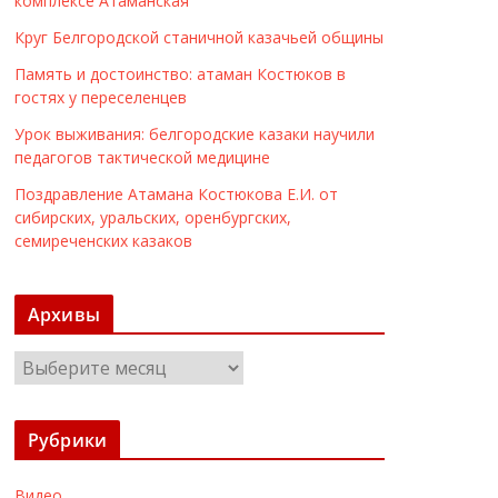
комплексе Атаманская
Круг Белгородской станичной казачьей общины
Память и достоинство: атаман Костюков в
гостях у переселенцев
Урок выживания: белгородские казаки научили
педагогов тактической медицине
Поздравление Атамана Костюкова Е.И. от
сибирских, уральских, оренбургских,
семиреченских казаков
Архивы
А
р
х
Рубрики
и
в
Видео