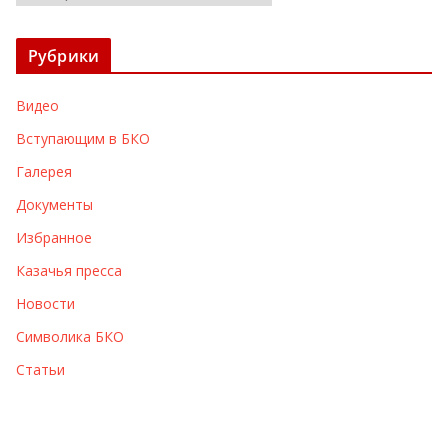
р
х
Рубрики
и
в
Видео
ы
Вступающим в БКО
Галерея
Документы
Избранное
Казачья пресса
Новости
Символика БКО
Статьи