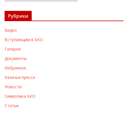
р
х
Рубрики
и
в
Видео
ы
Вступающим в БКО
Галерея
Документы
Избранное
Казачья пресса
Новости
Символика БКО
Статьи