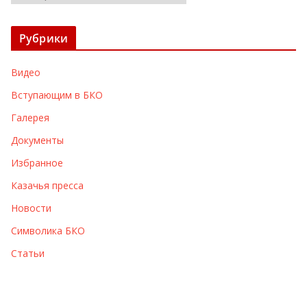
р
х
Рубрики
и
в
Видео
ы
Вступающим в БКО
Галерея
Документы
Избранное
Казачья пресса
Новости
Символика БКО
Статьи