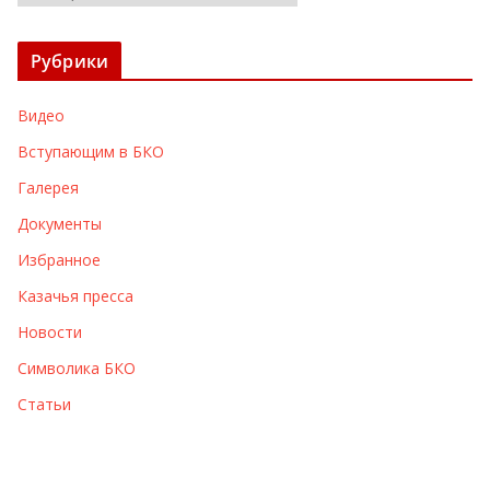
р
х
Рубрики
и
в
Видео
ы
Вступающим в БКО
Галерея
Документы
Избранное
Казачья пресса
Новости
Символика БКО
Статьи