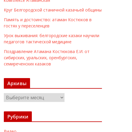
комплексе Атаманская
Круг Белгородской станичной казачьей общины
Память и достоинство: атаман Костюков в
гостях у переселенцев
Урок выживания: белгородские казаки научили
педагогов тактической медицине
Поздравление Атамана Костюкова Е.И. от
сибирских, уральских, оренбургских,
семиреченских казаков
Архивы
А
р
х
Рубрики
и
в
Видео