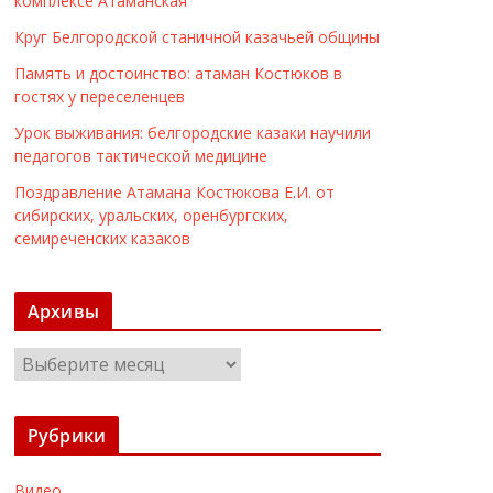
комплексе Атаманская
Круг Белгородской станичной казачьей общины
Память и достоинство: атаман Костюков в
гостях у переселенцев
Урок выживания: белгородские казаки научили
педагогов тактической медицине
Поздравление Атамана Костюкова Е.И. от
сибирских, уральских, оренбургских,
семиреченских казаков
Архивы
А
р
х
Рубрики
и
в
Видео