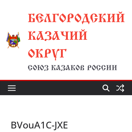
Перейти
БЕЛГОРОДСКИЙ
к
содержимому
КАЗАЧИЙ
ОКРУГ
СОЮЗ КАЗАКОВ РОССИИ
BVouA1C-JXE