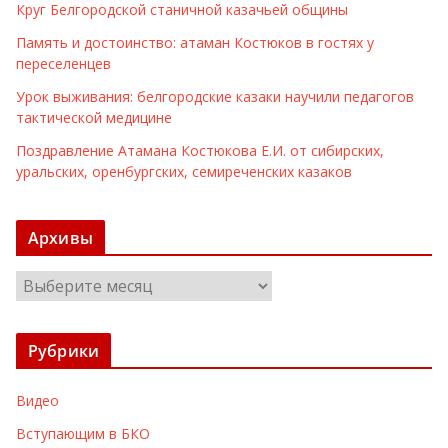
Круг Белгородской станичной казачьей общины
Память и достоинство: атаман Костюков в гостях у
переселенцев
Урок выживания: белгородские казаки научили педагогов
тактической медицине
Поздравление Атамана Костюкова Е.И. от сибирских,
уральских, оренбургских, семиреченских казаков
Архивы
А
р
х
Рубрики
и
в
Видео
ы
Вступающим в БКО