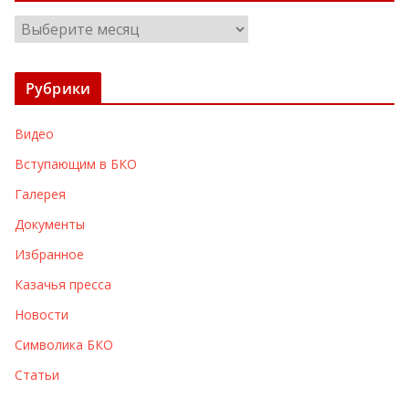
А
р
х
Рубрики
и
в
Видео
ы
Вступающим в БКО
Галерея
Документы
Избранное
Казачья пресса
Новости
Символика БКО
Статьи