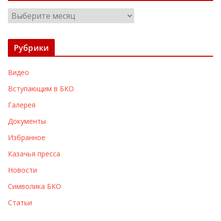
А
р
х
Рубрики
и
в
Видео
ы
Вступающим в БКО
Галерея
Документы
Избранное
Казачья пресса
Новости
Символика БКО
Статьи