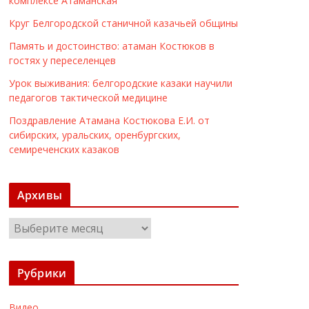
комплексе Атаманская
Круг Белгородской станичной казачьей общины
Память и достоинство: атаман Костюков в
гостях у переселенцев
Урок выживания: белгородские казаки научили
педагогов тактической медицине
Поздравление Атамана Костюкова Е.И. от
сибирских, уральских, оренбургских,
семиреченских казаков
Архивы
А
р
х
Рубрики
и
в
Видео