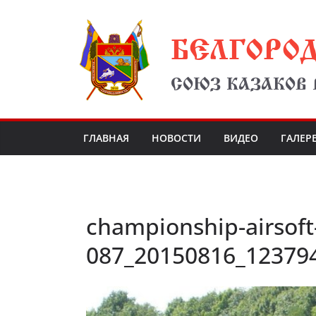
Перейти
БЕЛГОРО
к
содержимому
СОЮЗ КАЗАКОВ
ГЛАВНАЯ
НОВОСТИ
ВИДЕО
ГАЛЕР
championship-airsoft
087_20150816_12379