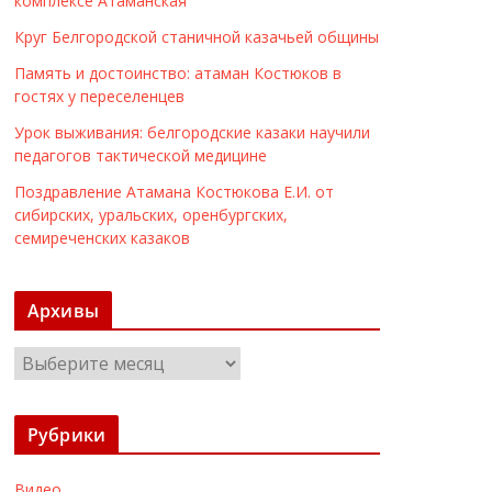
комплексе Атаманская
Круг Белгородской станичной казачьей общины
Память и достоинство: атаман Костюков в
гостях у переселенцев
Урок выживания: белгородские казаки научили
педагогов тактической медицине
Поздравление Атамана Костюкова Е.И. от
сибирских, уральских, оренбургских,
семиреченских казаков
Архивы
А
р
х
Рубрики
и
в
Видео