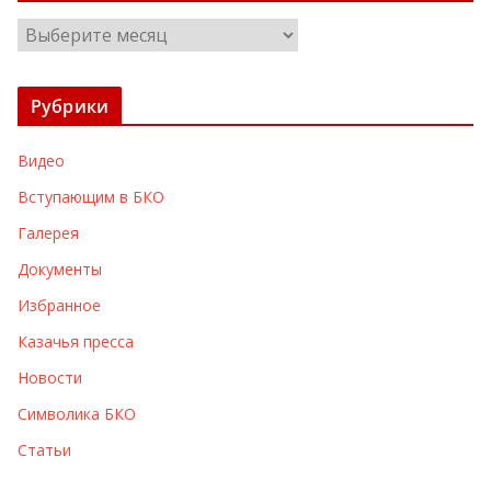
А
р
х
Рубрики
и
в
Видео
ы
Вступающим в БКО
Галерея
Документы
Избранное
Казачья пресса
Новости
Символика БКО
Статьи