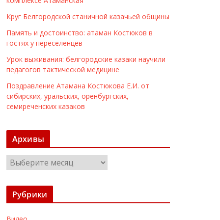
комплексе Атаманская
Круг Белгородской станичной казачьей общины
Память и достоинство: атаман Костюков в
гостях у переселенцев
Урок выживания: белгородские казаки научили
педагогов тактической медицине
Поздравление Атамана Костюкова Е.И. от
сибирских, уральских, оренбургских,
семиреченских казаков
Архивы
А
р
х
Рубрики
и
в
Видео