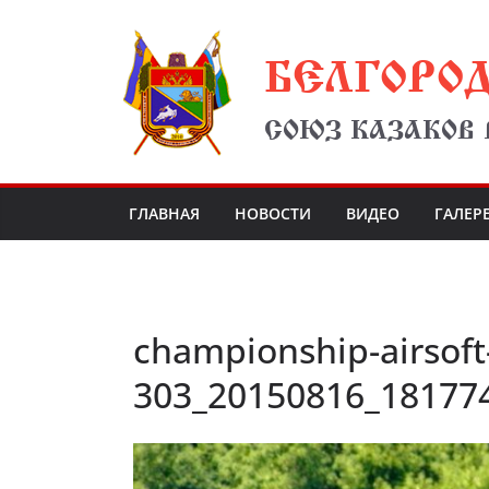
Перейти
БЕЛГОРО
к
содержимому
СОЮЗ КАЗАКОВ
ГЛАВНАЯ
НОВОСТИ
ВИДЕО
ГАЛЕР
championship-airsoft
303_20150816_18177