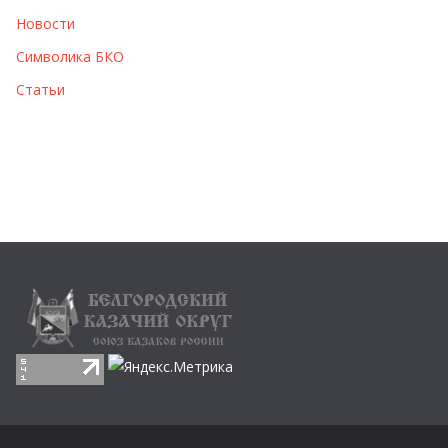
Новости
Символика БКО
Статьи