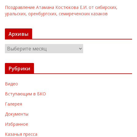
Поздравление Атамана Костюкова Е.И. от сибирских,
уральских, оренбургских, семиреченских казаков
Архивы
А
р
х
Рубрики
и
в
Видео
ы
Вступающим в БКО
Галерея
Документы
Избранное
Казачья пресса