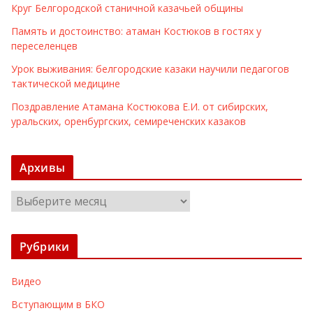
Круг Белгородской станичной казачьей общины
Память и достоинство: атаман Костюков в гостях у
переселенцев
Урок выживания: белгородские казаки научили педагогов
тактической медицине
Поздравление Атамана Костюкова Е.И. от сибирских,
уральских, оренбургских, семиреченских казаков
Архивы
А
р
х
Рубрики
и
в
Видео
ы
Вступающим в БКО